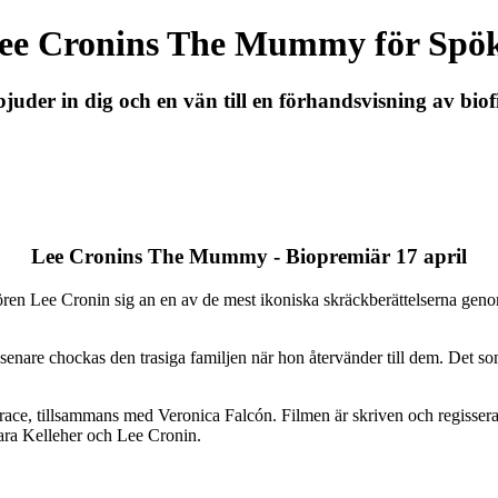
Lee Cronins The Mummy för Spö
uder in dig och en vän till en förhandsvisning av bi
Lee Cronins The Mummy - Biopremiär 17 april
en Lee Cronin sig an en av de mest ikoniska skräckberättelserna ge
år senare chockas den trasiga familjen när hon återvänder till dem. Det so
race, tillsammans med Veronica Falcón. Filmen är skriven och regiss
ara Kelleher och Lee Cronin.