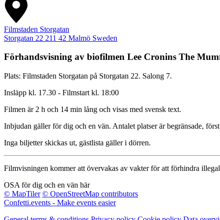
Filmstaden Storgatan
Storgatan 22
211 42
Malmö
Sweden
Förhandsvisning av biofilmen
Lee Cronins The Mumm
Plats: Filmstaden Storgatan på Storgatan 22. Salong 7.
Insläpp kl. 17.30 - Filmstart kl. 18:00
Filmen är 2 h och 14 min lång och visas med svensk text.
Inbjudan gäller för dig och en vän. Antalet platser är begränsade, först 
Inga biljetter skickas ut, gästlista gäller i dörren.
Filmvisningen kommer att övervakas av vakter för att förhindra illega
OSA för dig och en vän här
© MapTiler
© OpenStreetMap contributors
Confetti.events - Make events easier
General terms & conditions
Privacy policy
Cookie policy
Data overv