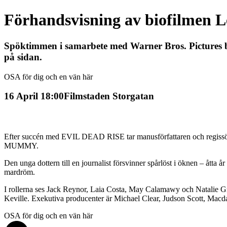
Förhandsvisning av biofilmen 
Spöktimmen i samarbete med Warner Bros. Pictures bj
på sidan.
OSA för dig och en vän här
16 April 18:00
Filmstaden Storgatan
Efter succén med EVIL DEAD RISE tar manusförfattaren och regissör
MUMMY.
Den unga dottern till en journalist försvinner spårlöst i öknen – åtta 
mardröm.
I rollerna ses Jack Reynor, Laia Costa, May Calamawy och Natalie G
Keville. Exekutiva producenter är Michael Clear, Judson Scott, Macd
OSA för dig och en vän här